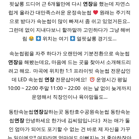
핏살롱 드디어 근 6개월만에 다시
연장
을 했는데 자연스
럽게 올라간 대만족스러운 운정속눈썹
원래는 주기적
으로 받다가 속눈썹이 많이 빠져서 좀 쉬고 있었거든요..
그런데 없이 지내다보니 할까말까 고민하다가 그냥 해버
림
위치는 여기
얼핏살롱 경기도…
속눈썹펌을 자주 하다가 오랜만에 기분전환으로 속눈썹
연장
을 해봤는데요, 마음에 드는 곳을 찾아서 소개해드리
려고 해요. ​ 마곡에 위치한 1:1 프라이빗 속눈썹 전문샵인
데 LED 속눈썹
연장
전문샵이에요! ​
운영시간 평일
10:00 ~ 22:00 주말 11:00 ~ 22:00 ​ 쉬는 날 없이 늦게까지
운영해서 직장인이나 육아맘들도…
동탄속눈썹
연장
잘하는곳 동탄호수공원속눈썹 동탄속눈
썹
연장
안녕하세요 한가네 김씨맘입니다:) ​ 저는 애가 둘
인 엄마가 되어도 포기할 수 없는 건 바로 제 자신을 가꾸
는 일이에요!! 여자라면 엄마여도 이뻐지는 거 좋아하잖아