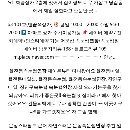
요!! 화승상가 2층에 있어서 집이랑도 너무 가깝고 당감동
에서 제일 잘한다고 소문난 곳…
63 101호(맨끝쪽상가)
평일 10:00 – 20:00 주말 9:30 –
20:00
아파트 상가 주차이용가능
네이버 예약 / 전
화예약 /인스타예약 가능 더문샵 속눈썹
연장
/속눈썹펌 :
네이버 방문자리뷰 138 · 블로그리뷰 109
m.place.naver.com •················· ⭑·················• ​ 안녕…
율전동속눈썹
연장
제이온뷰티 다녀왔어요 율전동네일,
율전동네일샵, 율정돈속눈썹, 율전동속눈썹
연장
, 장안구
네일, 장안구속눈썹 속눈썹
연장
사실 오래가는곳을 찾게
되잖아요. 리뷰가 좋은곳!! 속눈썹 맛집이라고 해서 찾아
갔어요^^ 건물외벽에 너무나 명확한 간판이 ~~ 이곳이구
나!!를 가르켰지요^^ 자 그럼 함께…
운정스타필드 근처 자연스러운 운정속눈썹
연장
추천 얼