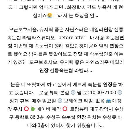
요~! ​ 그렇지만 엄마가 되면.. 화장할 시간도 부족한 게 현
실이죠
그래서 눈 화장을 안…
​ 모근보호시술, 유지력 좋은 자연스러운 데일리
연장
선릉
속눈썹 라벨라스튜디오 ​ ​ before after ​ ​ ​ 내사랑 속눈썹
연
장
이번엔 제 속눈썹이 원래 길었던것마냥 데일리
연장
으
로 했어요 남자들은 못알아보고 정말 제 속눈썹인줄 아는
거 있죠? ​ ​ ​ 모근보호시술, 유지력 좋은 자연스러운 데일리
연장
선릉속눈썹 라벨라…
​ ​ 눈을 더 또렷하게 하고 싶어서 예쁘게 속눈썹
연장
을 하
고 왔습니다. ​ ​ ​ 로랑 뷰티 본점
월-토: 10:00~21:00
정기 휴무: 매주 일요일
브레이크 타임: 없음
매장
앞 주차
네이버 예약
​ 로랑뷰티 대구광역시 수성
구 용학로 86 3층 ​ 수성구 속눈썹
연장
위치는 수성못 바
다와 3층에 있어서 찾기 쉬웠습니다…