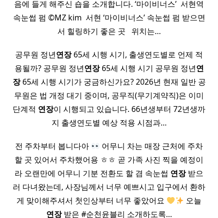
음에 들게 해주신 숍을 소개합니다. ‘마이비너스’ ​ 서현역
속눈썹 펌 ©MZ kim ​ 서현 ‘마이비너스’ 속눈썹 펌 받으면
서 힐링하기 좋은 곳 ​ ​ 위치는…
공무원 정년
연장
65세 시행 시기, 출생연도별로 언제 적
용될까? 공무원 정년
연장
65세 시행 시기 공무원 정년
연
장
65세 시행 시기가 궁금하신가요? 2026년 현재 일반 공
무원은 법 개정 대기 중이며, 공무직(무기계약직)은 이미
단계적
연장
이 시행되고 있습니다. 66년생부터 72년생까
지 출생연도별 예상 적용 시점과…
전 주차부터 봅니다아
어무니 차는 매장 근처에 주차
할 곳 있어서 주차했어용 ㅎㅎ 곧 가족 사진 찍을 예정이
라 오랜만에 어무니 기분 전환도 할 겸 속눈썹
연장
받으
러 다녀왔는데, 사장님께서 너무 예쁘시고 입구에서 환하
게 맞이해주셔서 첫인상부터 너무 좋았어요
오늘
연장
받은 #순천윤블리 소개하도록…