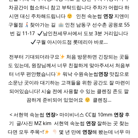
차공간이 협소하니 참고 부탁드립니다 주차가 어렵다 하
시면 대신 주차해드립니다
​ ​ 인천 속눈썹
연장
지앤미
구월점
찾아가는 길 ​
인천 남동구 선수촌 공원로 55
번 길 11-17 ​
남인천세무서에서 도보 3분 거리입니다
구월 아시아드점 롯데리아 바로…
전부터 기대되더라구요
처음 방문하면 긴장되는 곳들
도 있는데, 원장님께서 너무 친절하게 맞아주셔서 처음부
터 너무 편안했습니다
워낙 수원속눈썹
연장
맛집으로
소문난 곳이라 대기하는 고객들을 위한 공간도 잘 마련이
되어있습니다! 시술 전에 사용할 수 있는 클렌징 존도 깔
끔하게 준비되어 있었어요
​ 클렌징…
​ < 서현역 속눈썹
연장
> 마이비너스 CC컬 10mm
연장
후
기 ​ 글/사진 MZ kim ​ 서현역 속눈썹
연장
잘하는 곳 찾는
다면 모두 주목~!
​
몇 년 만에
연장
해 봤는데 너무 마