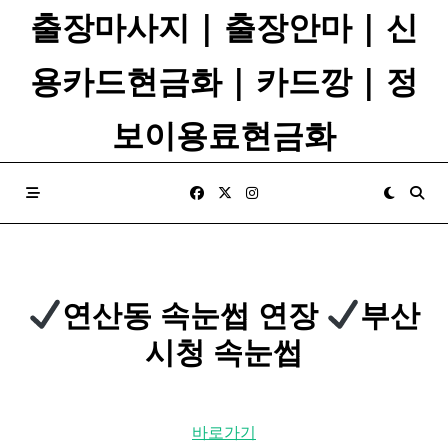
Skip
출장마사지 | 출장안마 | 신
to
content
용카드현금화 | 카드깡 | 정
보이용료현금화
연산동 속눈썹
연장
부산
시청 속눈썹
바로가기