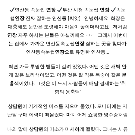
연산동 속눈썹
연장
부산 시청 속눈썹
연장
속눈
썹
연장
진짜 잘하는 연산동 [씨앗] ​ ​ 안녕하세요 ​ 화장은
대충해도 눈만은 또렷해야 마음이 놓이더라고요. ​ 저처럼
연장
자주 하시는 분들은 아실꺼에요 ㅋㅋ ​ 그래서 이번에
는 집에서 가까운 연산동속눈썹
연장
잘하는 곳을 찾다가
연산동속눈썹
연장
으로 유명한 연산동…
벽면 가득 투명한 병들이 걸려 있었다. 어떤 것은 새벽 안
개 같은 보라색이었고, 어떤 것은 잘 익은 복숭아 같은 분
홍색이었다. 그것은 이 도시 사람들이 매달 결제하는 ‘취
향의 응축액’
상담원이 기계적인 미소를 지으며 물었다. 모니터에는 지
난달 구매 이력이 떠올랐다. 마치 어제 쇼핑한 영수증처럼
나의 말에 상담원의 미소가 미세하게 떨렸다. 그녀는 서류