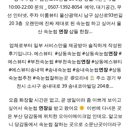
10:00-22:00 문의 _ 0507-1392-8054 ​ 예약, 대기공간, 무
선 인터넷, 주차 이룸뷰티 울산광역시 남구 삼산로93번길
20 3층 ​ 오랜만에 진짜 제대로 된 속눈썹 하고 싶어서 울
산 속눈썹
연장
샵들 한참…
​ 업체로부터 일부 서비스만을 제공받아 솔직하게 작성된
후기입니다. 에스뷰티 ​ #상동속눈썹 #상동속눈썹
연장
#
에스뷰티 #부천속눈썹 #부천속눈썹
연장
#상동에스뷰티
#에스뷰티송내역 #송내속눈썹 #송내속눈썹
연장
#상동
속눈썹추천 #속눈썹잘하는곳 ​ @모리네
주소 경기 부
천시 소사구 송내대로 39 송내코아빌딩 204호…
요즘 화장할 시간은 없고, 곧 생일이라 좀 이쁘게 보이고
싶어서 속눈썹
연장
을 받고 왔어요
​ 이번에 다녀온 곳
은 부산 당감동에 위치한 오아이메이크업 인데요. 알고보
니 당감동에서 속눈썹 잘하는 곳으로 소문난곳이더라구