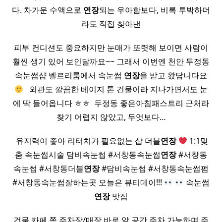
다. 차가운 수액으로
연장
되는 우아함보다, 비록 투박하더
라도 직접 찾아낸
피부 컨디션도 중요하지만 눈매가 또렷해 보이면 사람이
훨씬 생기 있어 보인달까요~~ 그래서 이번엔 천안 두정동
속눈썹샵 벨르리룸에서 속눈썹
연장
을 받고 왔답니다요
​ ​ 외관도 깔끔한 베이지 톤 건물이라 지나가면서도 눈
에 딱 들어옵니다 ㅎㅎ ​ 두정동 좋은아침패스트리 근처라
찾기 어렵지 않았고, 무엇보다…
​ 유지력이 좋아 리터치가 필요없는 샵 더블
연장
1:1맞
춤 속눈썹시술 담비속눈썹 #서창동속눈썹
연장
#서창동
속눈썹 #서창동더블
연장
#담비속눈썹 #서창동속눈썹펌
#서창동속눈썹잘하는곳 오늘은 뷰티데이!!!
속눈썸
연장
맛집
건물 카페 쪽 주차장/매장 바로 앞 공간 주차 가능하며 주