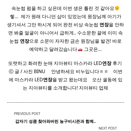
속눈썹 펌을 하고 싶은데 이번 생은 틀린 것 같아요
헿… ​ 제가 원래 다니던 샵이 있었는데 원장님께 아기가
생기셔서 그만 하시게 되어 완전 비상 속눈썹
연장
을 안하
면 봐줄 얼굴이 아니어서 급하게.. 수소문한 끝에 이미 속
눈썹
연장
으로 소문이 자자한 금손 원장님을 발견! 바로
예약하고 달려갔습니다
그곳은…
또렷하고 화려한 눈매 지아뷰티 마스카라 LED
연장
후기 ​
ⓒ 글 / 사진 BINU ​ ​ ​ ​ 안녕하세요 비누입니다ㅎㅎ ​ ​ ​ 이번
에 마스카라 LED
연장
을 받고 왔는데요 ​ ​ ​ 오산 궐동에 있
는 지아뷰티를 소개합니다! 지아뷰티 업체
<span
PREVIOUS POST
class="nav-
​ 갑자기 성큼 찾아와버린
농구
비시즌과 함께..
subtitle
NEXT POST