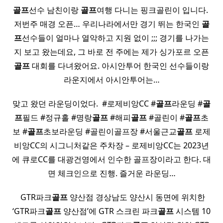
골프
선수 남친이랑
골프
여행 다니는 핑크골린이 입니다. ​
저번주 매경 오픈… 우리나라에서만 경기 뛰는 한국인
골
프
선수들이 얼마나 열악하고 지원 없이 ;;; 경기를 나가는
지 보고 왔는데요, 그 바로 전 주에는 제가 싱가포르 오픈
골프
대회를 다녀왔어요. 아시안투어 한국인 선수들이랑
라운지에서 아시안투어는…
맞고 왔던 라운딩이었다. ​ #로제비앙CC #
골프
라운딩 #
골
프
필드 #정규홀 #명랑
골프
#해피
골프
#골린이 #
골프
초
보 #
골프
초보라운딩 #골린이골프장 #서울근교
골프
로제
비앙CC의 시그니처같은 주차장 – 로제비앙CC는 2023년
에 큐로CC를 대광건영에서 인수한 골프장이라고 한다. 대
면 체크인으로 진행. 즐거운 라운딩…
​ GTR파크
골프
양산점 경상남도 양산시 동면에 위치한
‘GTR파크
골프
양산점’에 GTR 스크린 파크
골프
시스템 10