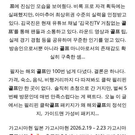
프
에 진심인 모습을 보여줬다. 비록 프로 자격 획득에는
실패했지만, 아마추어 최상위권 수준의 실력을 인정받고
있다. 김국진은 현재 유튜브 채널 ‘김국진TV 거침없는
골
프
’를 통해 팬들과 소통하고 있다. 라운드 영상과
골프
팁,
실제 경기 경험 등을 공유하며 꾸준한 인기를 얻고 있다.
방송인으로서뿐 아니라
골프
마니아로서의 존재감도 확
실히 구축한 셈…
필자는 해외
골프
만 100번 넘게 다녔다. 결론은 하나다.
가격, 숙소, 음식, 비행거리까지 다 따져봐도 클락 필리핀
골프
만 한 곳이 없다. ​ 솔직히 초청으로 간 거지만, 벌써 5
번째 방문인데 매번 만족스럽다는 게 팩트다. ​ 오늘 이 글
에서는 필리핀 클락
골프
패키지가 왜 해외
골프
의 정석인
지, ​ 가이드맨 가성비 패키지…
가고시마현 일본 가고시마현 2026.2.19 – 2.23 가고시마