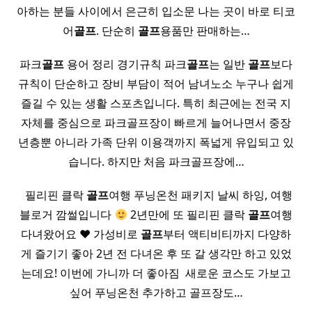
아하는 분들 사이에서 은근히 입소문 나는 곳이 바로 티코
어
골프
. 단순히
골프
용품만 판매하는…
파크
골프
용어 정리 경기규칙 파크
골프
는 일반
골프
보다
규칙이 단순하고 장비 부담이 적어 남녀노소 누구나 쉽게
즐길 수 있는 생활 스포츠입니다. 특히 최근에는 전국 지
자체를 중심으로 파크골프장이 빠르게 늘어나면서 중장
년층뿐 아니라 가족 단위 이용객까지 폭넓게 유입되고 있
습니다. 하지만 처음 파크골프장에…
​ ​ 필리핀 클락
골프
여행 푸닝온천 패키지 날씨 하잉, 여행
블로거 깜썰입니다
2년만에 또 필리핀 클락
골프
여행
다녀왔어요 ♥ 가성비로
골프
부터 액티비티까지 다양하
게 즐기기 좋아 2년 전 다녀온 후 또 갈 생각만 하고 있었
는데요! 이번에 가니까 더 좋아짐 ​ 새로운 코스도 가보고
싶어 푸닝온천 추가하고 골프장도…