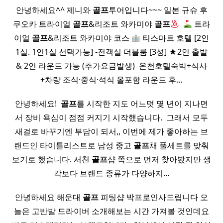
안녕하세요^^ 제니와
골프
투어입니다~~~ 일본 규슈 후
쿠오카 트라이얼
골프
&리조트 와카미야
골프
​
트라
이얼
골프
&리조트 와카미야 코스
티스마트 호텔 [2인
1실. 1인1실 선택가능] -전객실 더블룸 [3성] ★2인 출발
& 2인 라운드 가능 (추가요금발생) ​ 온천호텔숙박+식사
+차량 조식·중식·석식 올포함 라운드 후…
안녕하세요! ​
골프
를 시작한 지도 어느덧 몇 년이 지나면
서 장비 욕심이 점점 커지기 시작했습니다. ​ 그래서 모두
새걸로 바꾸기엔 부담이 되서,, 이번에 제가 좋아하는 브
랜드인 타이틀리스트로 남성 중고
골프
채 풀세트를 맞춰
보기로 했습니다. 서천
골프
샵 쪽으로 먼저 찾아봤지만 생
각보다 브랜드 종류가 다양하지…
안녕하세요 해운대
골프
피팅샵 박프로인사드립니다 오
늘은 고반발 드라이버 소개해보는 시간 가져볼 것인데요