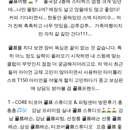
골프
여행
​ ​ ​ 출국장 2층에 스타벅스 엄청 크게 있던
데…나만 몰랐나여? 매장도 넓고 앉을데도 많고 좋았다! ​ ​
커피 기다리면서… 한동안 꽂혀있던 스벅 티라미수… 저
거 진짜 촉촉하고 너무 맛있음..강추강추.. ​ ​ 가족여행이지
만 각자 갈 길만 간다111…
골프
를 치다 보면 장비 욕심은 끝이 없는 것 같습니다. 특
히 어느 정도 실력이 올라오기 시작하면 내 스윙에 맞는
클럽이 무엇인지 점점 더 궁금해지더라고요. 저 역시 최근
들어 아이언 교체 고민이 많아지면서 사용하던 타이틀리
스트 T150 아이언을 어떻게 할지 고민하다가 중고 보상판
매 상담도 받아볼 겸
골프
프렌드…
T – CORE 티코어
골프
스튜디오 & 피팅센터 방문후기 총
총총
​ ​ ​ 강남 프리미엄 실내
골프
스튜디오
강
남
골프
레슨, 강남
골프
피팅, 선정릉
골프
레슨 선릉
골프
레슨, 삼성
골프
레슨, 티코어
골프
스튜디오 ​ ​ 요즘
골프
좋