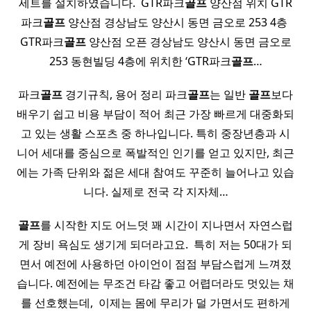
세트를 설치하였습니다. ​ GTR파크
골프
양산점 위치 GTR
파크
골프
양산점 경상남도 양산시 동면 금오로 253 4층 ​
GTR파크
골프
양산점 오픈 경상남도 양산시 동면 금오로
253 동현빌딩 4층에 위치한 ‘GTR파크
골프
…
파크
골프
경기규칙, 용어 정리 파크
골프
는 일반
골프
보다
배우기 쉽고 비용 부담이 적어 최근 가장 빠르게 대중화되
고 있는 생활 스포츠 중 하나입니다. 특히 중장년층과 시
니어 세대를 중심으로 폭발적인 인기를 얻고 있지만, 최근
에는 가족 단위와 젊은 세대 참여도 꾸준히 늘어나고 있습
니다. 실제로 전국 각 지자체…
골프
를 시작한 지도 어느덧 꽤 시간이 지나면서 자연스럽
게 장비 욕심도 생기게 되더라고요. ​ 특히 저는 50대가 되
면서 예전에 사용하던 아이언이 점점 부담스럽게 느껴졌
습니다. 예전에는 무조건 타감 좋고 어렵더라도 멋있는 채
를 선호했는데, ​ 이제는 몸에 무리가 덜 가면서도 편하게