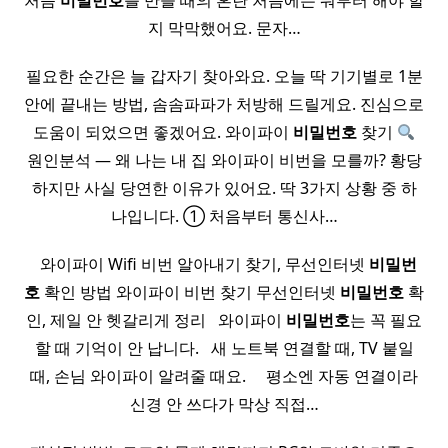
처음
비밀
번호
를 만들 때의 혼란 처음에는 뭐부터 해야 할
지 막막했어요. 문자…
필요한 순간은 늘 갑자기 찾아와요. 오늘 딱 기기별로 1분
안에 끝내는 방법, 솜솜파파가 처방해 드릴게요. 진심으로
도움이 되었으면 좋겠어요. 와이파이
비밀
번호
찾기
원인분석 — 왜 나는 내 집 와이파이 비번을 모를까? 황당
하지만 사실 당연한 이유가 있어요. 딱 3가지 상황 중 하
나입니다. ① 처음부터 통신사…
​ ​ 와이파이 Wifi 비번 알아내기 찾기, 무선인터넷
비밀
번
호
확인 방법 와이파이 비번 찾기 무선인터넷
비밀
번호
확
인, 제일 안 헷갈리게 정리 ​ ​ 와이파이
비밀
번호
는 꼭 필요
할 때 기억이 안 납니다. ​ ​ 새 노트북 연결할 때, TV 붙일
때, 손님 와이파이 알려줄 때요. ​ ​ ​ ​ 평소엔 자동 연결이라
신경 안 쓰다가 막상 직접…