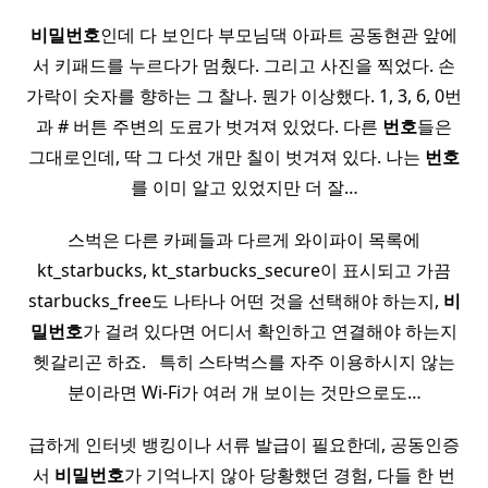
비밀
번호
인데 다 보인다 부모님댁 아파트 공동현관 앞에
서 키패드를 누르다가 멈췄다. 그리고 사진을 찍었다. 손
가락이 숫자를 향하는 그 찰나. 뭔가 이상했다. 1, 3, 6, 0번
과 # 버튼 주변의 도료가 벗겨져 있었다. 다른
번호
들은
그대로인데, 딱 그 다섯 개만 칠이 벗겨져 있다. 나는
번호
를 이미 알고 있었지만 더 잘…
스벅은 다른 카페들과 다르게 와이파이 목록에
kt_starbucks, kt_starbucks_secure이 표시되고 가끔
starbucks_free도 나타나 어떤 것을 선택해야 하는지,
비
밀
번호
가 걸려 있다면 어디서 확인하고 연결해야 하는지
헷갈리곤 하죠. ​ ​ 특히 스타벅스를 자주 이용하시지 않는
분이라면 Wi-Fi가 여러 개 보이는 것만으로도…
급하게 인터넷 뱅킹이나 서류 발급이 필요한데, 공동인증
서
비밀
번호
가 기억나지 않아 당황했던 경험, 다들 한 번