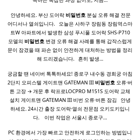
속하는 복잡한 과정 없이도, 지금…
​ 안녕하세요. 부산 도어락
비밀
번호
분실 오류 해결 전문
어디서나 열쇠입니다. ​ ​ 오늘은 사하구 장림동 장림역스마
트W 아파트에서 발생한 삼성 푸시풀 도어락 SHS-P710
모델의
비밀
번호
변경 오류 해결 사례를 통해 갑작스럽게
문이 잠겼을 때 파손 없이 안전하게 대처하는 방법을 정리
해 드리겠습니다. ​ ​ 흔히 발생…
궁금할 땐 네이버 톡톡하세요! 종로구 내수동 경희궁 아침
2단지 오피스텔 게이트맨 GATEMAN III
비밀
번호
오류·버
튼 고장 → 개문 후 락프로LOCPRO M151S 도어락 교체
설치 게이트맨 GATEMAN III 비번 오류·버튼 잠김 ​ ​ 안녕
하세요. 24시간 출장 도어락·열쇠 전문점 오키도키입니
다. ​ ​ ​ 이번 작업은 서울시 종로구…
PC 환경에서 가장 빠르고 안전하게 로그인하는 방법입니