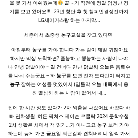
을 못 가서 아쉬웠는데
끝나기 직전에 정말 엄청난 경
기를 보고 왔어요!!! ​ ​ 23년 창단 후 첫 챔피언결정전까지
LG세이커스랑 하는 마지막…
세종에서 초중생
농구
교실을 찾고 있다면 ​
​ 아침부터
농구
를 가야 합니다 가는 길이 제일 귀찮아요
하지만 막상 도착하면? 즐농하고 행농하는 사람이 나야
나 안녕 닭발이야 ~ 길 건너다 만난 닭발씨 오늘은 음료수
를 나눠 주는군요 ~ 하
농구
를 보면 진자 도파민이 터지고
농구
잘하는 여성들 멋있어서 (입틀막 오늘 내쪽에서 응
원 열심히 하는 사람이 없어서 내…
집에 한 시간 정도 있다가 2차 외출을 나갔어요 바쁘다 바
빠 연차생활 ​ 히든 픽처스 제이슨 르쿨락 2024 문학수첩
2차 생활은 차에서 책 읽기…가 아니고요
농구
보러 가야
하는데 늦게 가면 금요일 퇴근길과 겹쳐버리니 일찍 가서