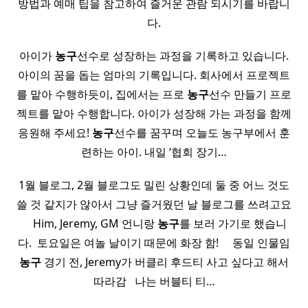
방법과 예매 팁을 참고하여 즐거운 관람 되시기를 바랍니
다.
아이가
농구
선수로 성장하는 과정을 기록하고 있습니다.
아이의 꿈을 돕는 엄마의 기록입니다. 회사에서 프로젝트
를 맡아 수행하듯이, 집에서는 프로
농구
선수 만들기 프로
젝트를 맡아 수행합니다. 아이가 성장해 가는 과정을 함께
응원해 주세요!
농구
선수를 꿈꾸며 오늘도 농구부에서 훈
련하는 아이. 내일 ‘협회 장기…
1월 블로그, 2월 블로그도 밀린 상황인데 둘 중 어느 것도
쓸 것 같지가 않아서 그냥 즐거웠던 날 블로그를 쓰려고요
​ ​ ​ ​ Him, Jeremy, GM 언니랑
농구
를 보러 가기로 했습니
다. ​ 토요일은 여놀 날이기 때문에 화장 함! ​ ​ ​ ​ 동일 인물임
농구
경기 전, Jeremy가 버클리 후드티 사고 싶다고 해서
따라감 ​ ​ 나는 버블티 티…