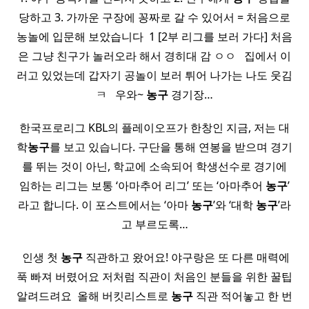
당하고 3. 가까운 구장에 꽁짜로 갈 수 있어서 = 처음으로
농놀에 입문해 보았습니다 ​ 1 [2부 리그를 보러 가다] 처음
은 그냥 친구가 놀러오라 해서 경히대 감 ㅇㅇ ​ ​ 집에서 이
러고 있었는데 갑자기 공놀이 보러 튀어 나가는 나도 웃김
ㅋ ​ ​ 우와~
농구
경기장…
한국프로리그 KBL의 플레이오프가 한창인 지금, 저는 대
학
농구
를 보고 있습니다. 구단을 통해 연봉을 받으며 경기
를 뛰는 것이 아닌, 학교에 소속되어 학생선수로 경기에
임하는 리그는 보통 ‘아마추어 리그’ 또는 ‘아마추어
농구
’
라고 합니다. 이 포스트에서는 ‘아마
농구
’와 ‘대학
농구
’라
고 부르도록…
​ 인생 첫
농구
직관하고 왔어요! 야구랑은 또 다른 매력에
푹 빠져 버렸어요 저처럼 직관이 처음인 분들을 위한 꿀팁
알려드려요 ​ 올해 버킷리스트로
농구
직관 적어놓고 한 번