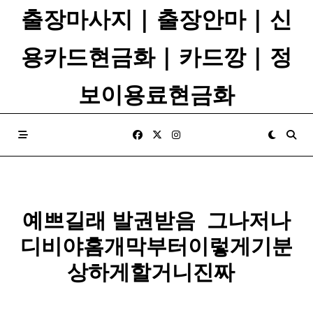
Skip
출장마사지 | 출장안마 | 신
to
content
용카드현금화 | 카드깡 | 정
보이용료현금화
예쁘길래 발권받음 ​ 그나저나
디비야홈개막부터이렇게기분
상하게할거니진짜 ​ ​