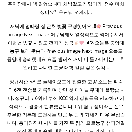
주차장에서 책 읽었습니따 차박같고 재밌더라 ​ 점수 미치
셨나요? ​ 유딘님 오셔서…
저녁에 엄빠랑 집 근처 벚꽃 구경햇어요!!!!
Previous
image Next image 어무님께서 열정적으로 찍어주셔서
이번년 벚꽃 사진도 건지기 성공
​ 4/8 오늘은 중앙대
농구
보러 왓슴다 Previous image Next image 오늘도
중앙대 승리햇네요 요즘 캠퍼스 거이 다 돌아다니는데 ​ 취
업하고 나니깐 그냥 대학 갈걸 싶은 생각…
정규시즌 5위로 플레이오프에 진출한 고양 소노는 파죽
의 6전 전승을 기록하며 창단 첫 파이널 무대에 올랐습니
다. 정규리그 6위인 부산 KCC 역시 강팀들을 연파하고 기
적적으로 결승에 합류했습니다. 6위 팀 우승이라는 전무
후무한 기록에 도전하는 만큼 두 팀의 기세가 매우 무섭습
니다. 흥미진진한 서사를 가진 두 팀의 프로
농구
챔피언결
정전 중계 방송에 대한 기대감이 날로 커집니다.