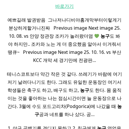
바로가기
예쁘길래 발권받음 ​ 그나저나디비야홈개막부터이렇게기
분상하게할거니진짜 ​ ​ Previous image Next image 25.
10. 08. vs 안양 정관장 조카가 놀러왔더염
농구
도 봐
야 하지만.. 조카와 노는 게 더 중요했음 알아서 이겨줘서
땡큐~ ​ ​ Previous image Next image 25. 10. 16. vs 부산
KCC 개막 세 경기만에 전광판…
테니스코트보다 약간 작은 것 같다. 쓰레기가 바람에 여기
저기 날려다니기도 한다. 그래도 유일한 운동장인 여기서
학생들은 축구도 하고, 배구도 하고,
농구
도 한다. 몸 움직
이는 것을 좋아하는 나는 점심시간이면 늘 운동장으로 나
간다. 3월에 수도 포드고리차(Podgorica)에 나갔을 때
농
구
공과 네트를 하나 샀다. 공…
1. 야구 공백기를 견디지 못하고 2. 친구에게
농구
영업을