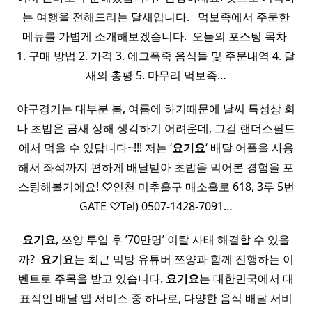
는 여행을 전해드리는 달새입니다. ​ ​ 먹보족에서 주문한
메뉴를 가볍게 소개해보겠습니다. ​ 오늘의 포스팅 목차 ​
1. 구매 방법 2. 가격 3. 에그폭죽 음식들 및 주문내역 4. 달
새의 총평 5. 마무리 먹보족…
야구경기는 대부분 봄, 여름에 하기때문에 날씨 특성상 회
나 초밥은 금새 상해 생각하기 어려운데, 그걸 랜더스필드
에서 먹을 수 있답니다~!!! 저는 ‘
요기요
‘ 배달 어플을 사용
해서 좌석까지 편하게 배달받아 초밥을 먹어본 경험을 포
스팅해볼거에요! ♡인천 미추홀구 매소홀로 618, 3루 5번
GATE ♡Tel) 0507-1428-7091…
요기요
, 쯔양 투입 후 ’70만명’ 이탈 사태 해결할 수 있을
까? ​
요기요
는 최근 먹방 유튜버 쯔양과 함께 진행하는 이
벤트로 주목을 받고 있습니다.
요기요
는 대한민국에서 대
표적인 배달 앱 서비스 중 하나로, 다양한 음식 배달 서비