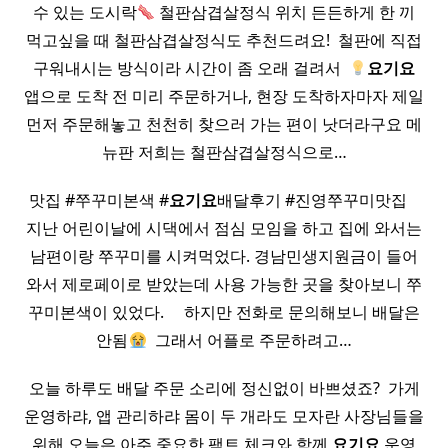
수 있는 도시락
철판삼겹살정식 위치 든든하게 한 끼
먹고싶을 때 철판삼겹살정식도 추천드려요! ​ 철판에 직접
구워내시는 방식이라 시간이 좀 오래 걸려서 ​
요기요
앱으로 도착 전 미리 주문하거나, 현장 도착하자마자 제일
먼저 주문해놓고 천천히 찾으러 가는 편이 낫더라구요 메
뉴판 저희는 철판삼겹살정식으로…
맛집 #쭈꾸미본색 #
요기요
배달후기 #진영쭈꾸미맛집 ​ ​ ​
지난 어린이날에 시댁에서 점심 모임을 하고 집에 와서는
남편이랑 쭈꾸미를 시켜먹었다. 경남민생지원금이 들어
와서 제로페이로 받았는데 사용 가능한 곳을 찾아보니 쭈
꾸미본색이 있었다. ​ ​ ​ ​ 하지만 전화로 문의해보니 배달은
안됨
​ 그래서 어플로 주문하려고…
오늘 하루도 배달 주문 소리에 정신없이 바쁘셨죠? ​ 가게
운영하랴, 앱 관리하랴 몸이 두 개라도 모자란 사장님들을
위해 오늘은 아주 중요한 팩트 체크와 함께
요기요
운영