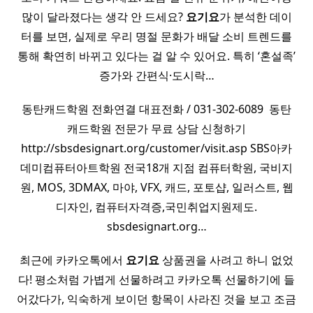
많이 달라졌다는 생각 안 드세요?
요기요
가 분석한 데이
터를 보면, 실제로 우리 명절 문화가 배달 소비 트렌드를
통해 확연히 바뀌고 있다는 걸 알 수 있어요. 특히 ‘혼설족’
증가와 간편식·도시락…
동탄캐드학원 전화연결 대표전화 / 031-302-6089 ​ 동탄
캐드학원 전문가 무료 상담 신청하기
http://sbsdesignart.org/customer/visit.asp SBS아카
데미컴퓨터아트학원 전국18개 지점 컴퓨터학원, 국비지
원, MOS, 3DMAX, 마야, VFX, 캐드, 포토샵, 일러스트, 웹
디자인, 컴퓨터자격증,국민취업지원제도.
sbsdesignart.org…
최근에 카카오톡에서
요기요
상품권을 사려고 하니 없었
다! 평소처럼 가볍게 선물하려고 카카오톡 선물하기에 들
어갔다가, 익숙하게 보이던 항목이 사라진 것을 보고 조금