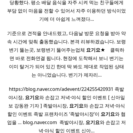
당황했다. 평소 배달 음식을 자주 시켜 먹는 친구들에게
부담 없이 마음을 전할 수 있어서 자주 이용하던 방식이었
기에 더 아쉽게 느껴졌다…
기준으로 견적을 안내드렸고, 다음날 방문 요청을 받아 약
속 시간에 맞춰 출동했습니다. 본격 리뷰하겠습니다. 보령
변기 뚫는곳, 보령변기 뚫어주는업체
요기요
★ ​ ​ ​ 클릭하
면 바로 전화연결 됩니다. 현장에 도착해서 보니 변기는
이미 탈거가 되어 있긴 한데 딱 봐도 제대로 작업된 상태
는 아니었습니다. 변기가 제자리…
https://blog.naver.com/adevent/224255420931 족발
야시장,
요기요
와 손잡고 저녁·야식 할인 이벤트 [ 신아일
보 강동완 기자 ] 족발야시장,
요기요
와 손잡고 저녁·야식
할인 이벤트 족발 프랜차이즈 ‘족발야시장’이
요기요
와 협
업을 … blog.naver.com ​ 족발야시장,
요기요
와 손잡고 저
녁·야식 할인 이벤트 신아…