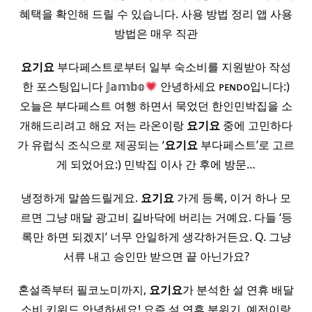
혜택을 확인해 드릴 수 있습니다. 사용 방법 정리 앱 사용
방법은 매우 직관
요기요
부다페스트로부터 일부 숙소비를 지원받아 작성
한 포스팅입니다 𝕁𝕒𝕞𝕓𝕠
안녕하세요 ᴘᴇɴᴅᴏ입니다:)
오늘은 부다페스트 여행 하면서 묵었던 한인민박집을 소
개해드리려고 해요 저는 라온이랑
요기요
중에 고민하다
가 유럽식 조식으로 제공되는 ‘
요기요
부다페스트’로 고르
게 되었어요:) 민박집 이사 간 후에 방문…
냉정하게 말씀드릴게요.
요기요
가게 등록, 이거 하나 모
르면 그냥 매달 광고비 길바닥에 버리는 거예요. 다들 ‘등
록만 하면 되겠지’ 너무 안일하게 생각하거든요. Q. 그냥
서류 내고 승인만 받으면 끝 아닌가요?
혼설족부터 필코노미까지,
요기요
가 분석한 설 연휴 배달
소비 키워드 안녕하세요! 요즘 설 연휴 분위기, 예전이랑