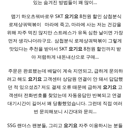
있는 숨겨진 방법들이 꽤 많이…
​ ​ 맵기 하오츠꿔바로우 SKT
요기요
8천원 할인 삼첩분식
로제샹궈떡볶이 ​ ​ 마라에 죽고, 마라에 사는 저는 건강을
위해 자주 먹진 않지만 스트레스가 유독 심한 날이면 가장
먼저 생각나더라구요. ​ 삼첩분식 로제샹궈떡볶이 그렇게
맛있다는 추천을 받아서 SKT
요기요
8천원 할인까지 받
아 저렴하게 내돈내산으로 구매…
​ 주문은 완료됐는데 배달이 계속 지연되고, 급하게 문의하
려고 해도
요기요
고객센터 상담원 연결이 안 돼서 답답했
던 적 있으셨죠? 저도 결제 오류 때문에 급하게
요기요
고
객센터 전화번호를 찾았는데 자동응답만 반복되고 연결
대기시간이 길어서 꽤 당황했었습니다. 그런데 직접 여러
번 문의해보니 시간대와 문의…
SSG 랜더스 팬분들, 그리고
요기요
자주 이용하시는 분들