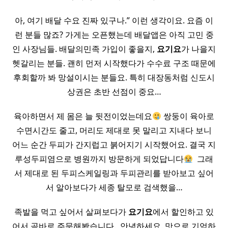
아, 여기 배달 수요 진짜 있구나.” 이런 생각이요. 요즘 이
런 분들 많죠? 가게는 오픈했는데 배달앱은 아직 고민 중
인 사장님들. 배달의민족 가입이 좋을지,
요기요
가 나을지
헷갈리는 분들. 괜히 먼저 시작했다가 수수료 구조 때문에
후회할까 봐 망설이시는 분들요. 특히 대장동처럼 신도시
상권은 초반 선점이 중요…
육아하면서 제 몸은 늘 뒷전이었는데요
쌍둥이 육아로
수면시간도 줄고, 머리도 제대로 못 말리고 지내다 보니
어느 순간 두피가 간지럽고 붉어지기 시작했어요. 결국 지
루성두피염으로 병원까지 방문하게 되었답니다
​ 그래
서 제대로 된 두피스케일링과 두피관리를 받아보고 싶어
서 알아보다가 세종 탈모로 검색했을…
족발을 먹고 싶어서 살펴보다가
요기요
에서 할인하고 있
어서 곧바로 주문해봤습니다. ​ 안녕하세요. 맛으로 기억하